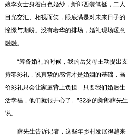
娘李女士身着白色婚纱，新郎西装笔挺，二人
山西市场导报
山西法治报
目光交汇、相视而笑，眼底满是对未来日子的
憧憬与期盼。没有奢华的排场，婚礼现场暖意
地方频道
融融。
大同
朔州
忻州
吕梁
“筹备婚礼的时候，我的岳父母主动提出支
晋中
阳泉
长治
晋城
持零彩礼，说真挚的感情才是婚姻的基础，高
临汾
运城
价彩礼只会让家庭背上负担。只要我们婚后生
活幸福，他们就很开心了。”32岁的新郎薛先生
行业频道
说。
教育
法治
三农
薛先生告诉记者，这些年乡村发展得越来