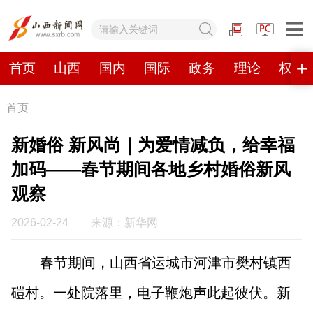
网站地图
首页
山西
国内
国际
政务
理论
权威
首页
首页
山西
国内
国际
新婚俗 新风尚｜为爱情减负，给幸福
政务
理论
权威发布
原创
加码——春节期间各地乡村婚俗新风
观察
视频
山西视觉志
手机报
2026-02-24
来源：新华网
数字报刊
春节期间，山西省运城市河津市樊村镇西
山西日报
山西晚报
山西经济日报
山西农民报
磑村。一处院落里，电子鞭炮声此起彼伏。新