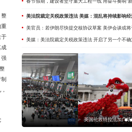
春节假期，建设者坚守重大工程一线 用奋斗奏响“新
、整
美法院裁定关税政策违法 美媒：混乱将持续影响经
的重
关于
美媒：美法院裁定关税政策违法 开启了另一个不确
其成
、强
整
行制
见，
党
英国伦敦特拉法加广场举行春节庆祝活动