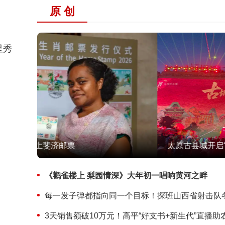
原 创
星秀
太原古县城开启“日游夜秀”新春模式
《鹳雀楼上 梨园情深》大年初一唱响黄河之畔
每一发子弹都指向同一个目标！探班山西省射击队
3天销售额破10万元！高平“好支书+新生代”直播助