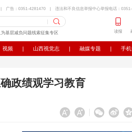
1 | 广告：0351-4281470 | 违法和不良信息举报中心举报电话：0351-4
读报
义为基层减负问题线索征集专区
视频
|
山西视觉志
|
融媒专题
|
手机
正确政绩观学习教育