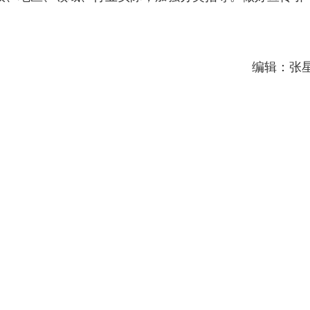
编辑：张
山西博物院藏西周玉马“跃”上斐济邮票