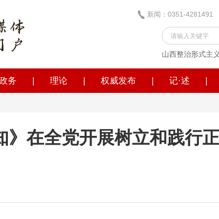
新闻：0351-428149
山西整治形式主
政务
|
理论
|
权威发布
|
记·述
|
知》在全党开展树立和践行