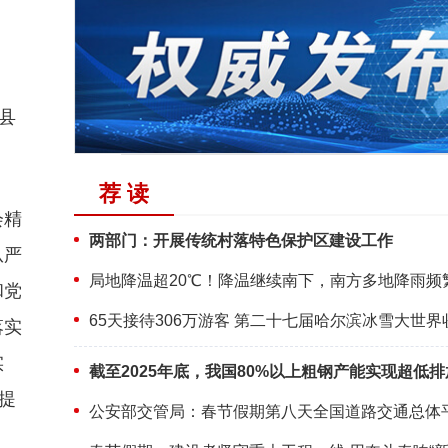
》
县
荐 读
会精
两部门：开展传统村落特色保护区建设工作
从严
和党
65天接待306万游客 第二十七届哈尔滨冰雪大世界
落实
实
截至2025年底，我国80%以上粗钢产能实现超低排
提
公安部交管局：春节假期第八天全国道路交通总体