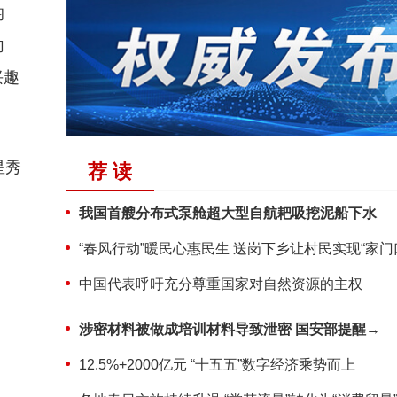
均
向
兴趣
星秀
荐 读
我国首艘分布式泵舱超大型自航耙吸挖泥船下水
“春风行动”暖民心惠民生 送岗下乡让村民实现“家门
中国代表呼吁充分尊重国家对自然资源的主权
涉密材料被做成培训材料导致泄密 国安部提醒→
12.5%+2000亿元 “十五五”数字经济乘势而上