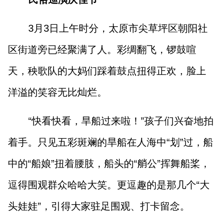
3月3日上午时分，太原市尖草坪区朝阳社
区街道旁已经聚满了人。彩绸翻飞，锣鼓喧
天，秧歌队的大妈们踩着鼓点扭得正欢，脸上
洋溢的笑容无比灿烂。
“快看快看，旱船过来啦！”孩子们兴奋地拍
着手。只见五彩斑斓的旱船在人海中“划”过，船
中的“船娘”扭着腰肢，船头的“艄公”挥舞船桨，
逗得围观群众哈哈大笑。更逗趣的是那几个“大
头娃娃”，引得大家驻足围观、打卡留念。