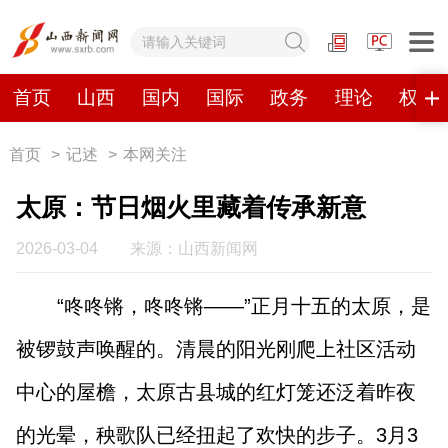
网站地图
首页
山西
国内
国际
政务
理论
权威
首页
>
记述
>
本网关注
首页
山西
国内
国际
太原：节日烟火里藏着传承新意
政务
理论
权威发布
原创
2026-03-04
来源：山西新闻网
视频
山西视觉志
手机报
“咚咚锵，咚咚锵——”正月十五的太原，是
被锣鼓声唤醒的。清晨的阳光刚爬上社区活动
数字报刊
中心的屋檐，太原古县城的红灯笼还泛着昨夜
山西日报
山西晚报
山西经济日报
山西农民报
的光晕，秧歌队已经扭起了欢快的步子。3月3