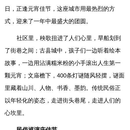
山西市场导报
山西法治报
日，正逢元宵佳节，这座城市用最热烈的方
式，迎来了一年中最盛大的团圆。
地方频道
社区里，秧歌扭进了人们心里，旱船划到
大同
朔州
忻州
吕梁
了街巷之间；古县城中，孩子们一边听着绘本
晋中
阳泉
长治
晋城
故事，一边用沾满糯米粉的小手滚出人生第一
颗元宵；文庙檐下，400条灯谜随风轻摆，谜面
临汾
运城
里藏着山川、人物、书香、墨韵。传统民俗正
以年轻化的姿态，走进街头巷尾，走进人们的
行业频道
心坎里。
教育
法治
三农
民俗巡演庆佳节