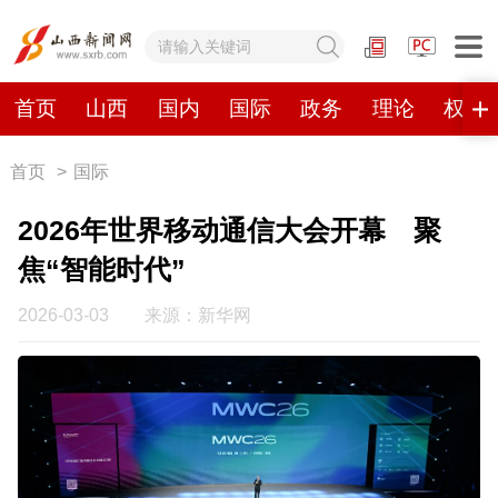
网站地图
首页
山西
国内
国际
政务
理论
权威
首页
>
国际
首页
山西
国内
国际
2026年世界移动通信大会开幕 聚
政务
理论
权威发布
原创
焦“智能时代”
视频
山西视觉志
手机报
2026-03-03
来源：新华网
数字报刊
山西日报
山西晚报
山西经济日报
山西农民报