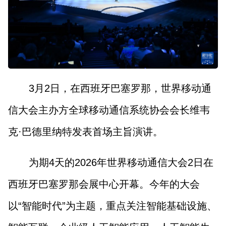
山西市场导报
山西法治报
地方频道
大同
朔州
忻州
吕梁
3月2日，在西班牙巴塞罗那，世界移动通
晋中
阳泉
长治
晋城
信大会主办方全球移动通信系统协会会长维韦
克·巴德里纳特发表首场主旨演讲。
临汾
运城
为期4天的2026年世界移动通信大会2日在
行业频道
西班牙巴塞罗那会展中心开幕。今年的大会
教育
法治
三农
以“智能时代”为主题，重点关注智能基础设施、