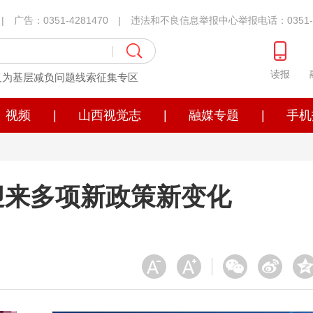
1 | 广告：0351-4281470 | 违法和不良信息举报中心举报电话：0351-4
读报
义为基层减负问题线索征集专区
视频
|
山西视觉志
|
融媒专题
|
手机
期迎来多项新政策新变化