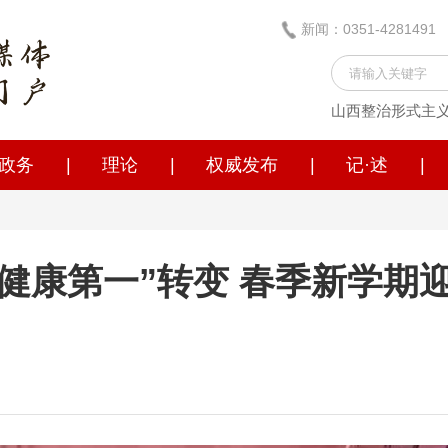
新闻：0351-428149
山西整治形式主
政务
|
理论
|
权威发布
|
记·述
|
“健康第一”转变 春季新学