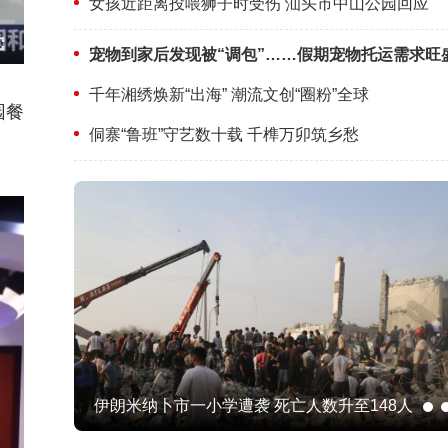
女孩近距离投喂狮子时受伤 汕头市中山公园回应
千年湘绣焕新“出海” 潮流文创“圈粉”全球
园餐
侗寨“鲁班”守艺数十载 千榫万卯筑乡愁
畅享冰上乐趣