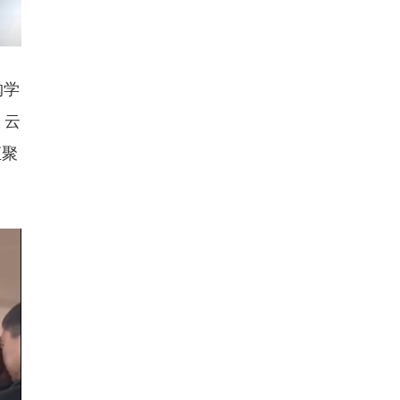
购学
。云
汇聚