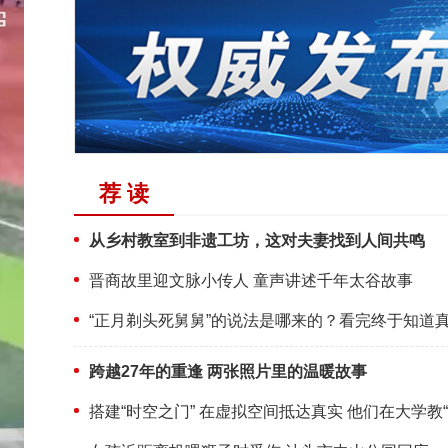
荐 读
从乡村教室到非遗工坊，这对夫妻找到人间共鸣
晋商故里迎文脉小传人 童声讲述千年太谷故事
“正月剃头死舅舅”的说法是哪来的？看完终于知道
跨越27年的重逢 两张照片里的温暖故事