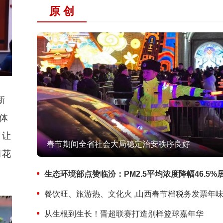
原 创
新
体
，让
斩获德国大奖！匠心著书，解码应县木塔千年传奇
有花
餐饮旺、旅游热、文化火 ,山西春节档税务发票年
从生根到生长！晋超联赛打造别样篮球嘉年华