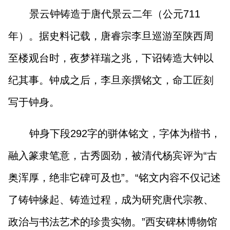
景云钟铸造于唐代景云二年（公元711
年）。据史料记载，唐睿宗李旦巡游至陕西周
至楼观台时，夜梦祥瑞之兆，下诏铸造大钟以
纪其事。钟成之后，李旦亲撰铭文，命工匠刻
写于钟身。
钟身下段292字的骈体铭文，字体为楷书，
融入篆隶笔意，古秀圆劲，被清代杨宾评为“古
奥浑厚，绝非它碑可及也”。“铭文内容不仅记述
了铸钟缘起、铸造过程，成为研究唐代宗教、
政治与书法艺术的珍贵实物。”西安碑林博物馆