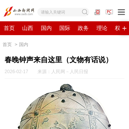
网站地图
首页
山西
国内
国际
政务
理论
权威
首页
>
国内
首页
山西
国内
国际
春晚钟声来自这里（文物有话说）
政务
理论
权威发布
原创
2026-02-17
来源：人民网－人民日报
视频
山西视觉志
手机报
数字报刊
山西日报
山西晚报
山西经济日报
山西农民报