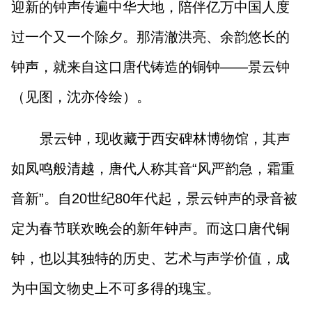
迎新的钟声传遍中华大地，陪伴亿万中国人度
过一个又一个除夕。那清澈洪亮、余韵悠长的
钟声，就来自这口唐代铸造的铜钟——景云钟
（见图，沈亦伶绘）。
景云钟，现收藏于西安碑林博物馆，其声
如凤鸣般清越，唐代人称其音“风严韵急，霜重
音新”。自20世纪80年代起，景云钟声的录音被
定为春节联欢晚会的新年钟声。而这口唐代铜
钟，也以其独特的历史、艺术与声学价值，成
为中国文物史上不可多得的瑰宝。