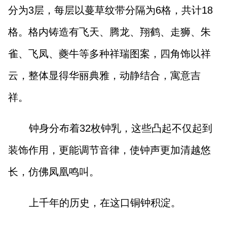
分为3层，每层以蔓草纹带分隔为6格，共计18
格。格内铸造有飞天、腾龙、翔鹤、走狮、朱
雀、飞凤、夔牛等多种祥瑞图案，四角饰以祥
云，整体显得华丽典雅，动静结合，寓意吉
祥。
钟身分布着32枚钟乳，这些凸起不仅起到
装饰作用，更能调节音律，使钟声更加清越悠
长，仿佛凤凰鸣叫。
上千年的历史，在这口铜钟积淀。