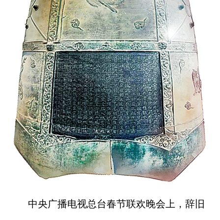
山西市场导报
山西法治报
地方频道
大同
朔州
忻州
吕梁
晋中
阳泉
长治
晋城
临汾
运城
行业频道
教育
法治
三农
中央广播电视总台春节联欢晚会上，辞旧