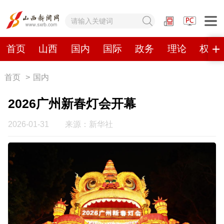
网站地图
首页
山西
国内
国际
政务
理论
权威
首页
>
国内
首页
山西
国内
国际
2026广州新春灯会开幕
政务
理论
权威发布
原创
2026-01-31
来源：新华社
视频
山西视觉志
手机报
数字报刊
山西日报
山西晚报
山西经济日报
山西农民报