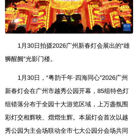
山西市场导报
山西法治报
地方频道
1月30日拍摄2026广州新春灯会展出的“雄
大同
朔州
忻州
吕梁
狮醒阙”光影门楼。
晋中
阳泉
长治
晋城
1月30日，“粤韵千年·四海同心”2026广州
临汾
运城
新春灯会在广州市越秀公园开幕，85组特色灯
组错落分布于全园十大游览区域，上万盏氛围
行业频道
彩灯交相辉映、熠熠生辉。本届灯会首次以越
教育
法治
三农
秀公园为主会场联动全市七大公园分会场共同