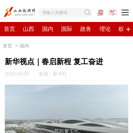
网站地图
首页
山西
国内
国际
政务
理论
权威
首页
>
国内
首页
山西
国内
国际
新华视点｜春启新程 复工奋进
政务
理论
权威发布
原创
2026-03-05
来源：新华社
视频
山西视觉志
手机报
数字报刊
山西日报
山西晚报
山西经济日报
山西农民报