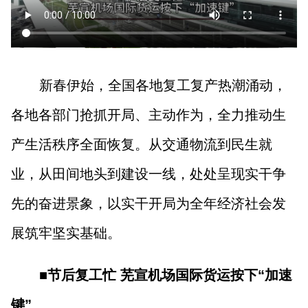
山西市场导报
山西法治报
地方频道
新春伊始，全国各地复工复产热潮涌动，
大同
朔州
忻州
吕梁
各地各部门抢抓开局、主动作为，全力推动生
晋中
阳泉
长治
晋城
产生活秩序全面恢复。从交通物流到民生就
业，从田间地头到建设一线，处处呈现实干争
临汾
运城
先的奋进景象，以实干开局为全年经济社会发
展筑牢坚实基础。
行业频道
■节后复工忙 芜宣机场国际货运按下“加速
教育
法治
三农
键”