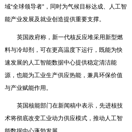
山西市场导报
山西法治报
域“全球领导者”，同时为气候目标达成、人工智
能产业发展及就业创造提供重要支撑。
地方频道
英国政府称，新一代核反应堆采用新型燃
大同
朔州
忻州
吕梁
料与冷却剂，可在更高温度下运行，既能为快
晋中
阳泉
长治
晋城
速发展的人工智能数据中心提供稳定清洁能
源，也能为工业生产供应热能，兼具环保价值
临汾
运城
与产业赋能作用。
行业频道
英国核能部门在新闻稿中表示，先进核技
教育
法治
三农
术将彻底改变工业动力供应模式，推动人工智
能数据中心蓬勃发展。