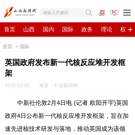
网站地图
首页
山西
国内
国际
政务
理论
权威
首页
>
国际
首页
山西
国内
国际
英国政府发布新一代核反应堆开发框
政务
理论
权威发布
原创
架
视频
山西视觉志
手机报
2026-02-05
来源：中国新闻网
中新社伦敦2月4日电 (记者 欧阳开宇)英国
数字报刊
政府4日公布新一代核反应堆开发框架，旨在加
山西日报
山西晚报
山西经济日报
山西农民报
速先进核技术研发与落地，推动英国成为该领