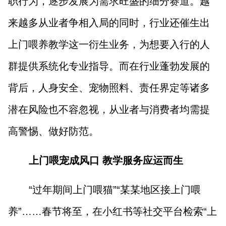
职行为，逐步发展为需求旺盛的细分赛道。越
山西市场导报
山西法治报
来越多从业者争相入局的同时，行业还催生出
上门喂养教学这一衍生业务，为想要入行的人
地方频道
群提供系统化专业指导。而在行业蓬勃发展的
大同
朔州
忻州
吕梁
背后，人身安全、宠物照料、责任界定等诸多
晋中
阳泉
长治
晋城
潜在风险也不容忽视，从业者与消费者均需提
高警惕、做好防范。
临汾
运城
上门喂宠成风口 教学服务应运而生
行业频道
“过年期间上门喂猫”“某某地区接上门喂
教育
法治
三农
养”……春节将至，在小红书等社交平台检索“上