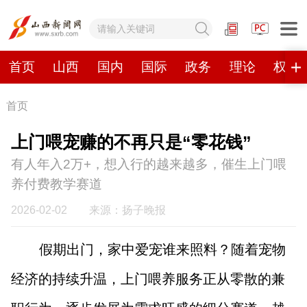
网站地图
首页
山西
国内
国际
政务
理论
权威
首页
首页
山西
国内
国际
上门喂宠赚的不再只是“零花钱”
政务
理论
权威发布
原创
有人年入2万+，想入行的越来越多，催生上门喂
养付费教学赛道
视频
山西视觉志
手机报
2026-02-02
来源：扬子晚报
数字报刊
假期出门，家中爱宠谁来照料？随着宠物
经济的持续升温，上门喂养服务正从零散的兼
山西日报
山西晚报
山西经济日报
山西农民报