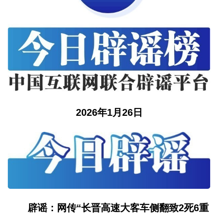
山西市场导报
山西法治报
地方频道
大同
朔州
忻州
吕梁
晋中
阳泉
长治
晋城
2026年1月26日
临汾
运城
行业频道
教育
法治
三农
辟谣：网传“长晋高速大客车侧翻致2死6重