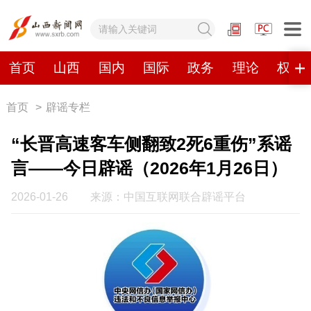
网站地图
首页
山西
国内
国际
政务
理论
权威
首页
>
辟谣专栏
首页
山西
国内
国际
“长晋高速客车侧翻致2死6重伤”系谣
政务
理论
权威发布
原创
言——今日辟谣（2026年1月26日）
视频
山西视觉志
手机报
2026-01-26
来源：中国互联网联合辟谣平台
数字报刊
山西日报
山西晚报
山西经济日报
山西农民报