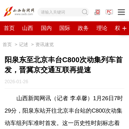
网站地图
首页
山西
国内
国际
政务
理论
权威
首页
>
记述
>
资讯速览
首页
山西
国内
国际
阳泉东至北京丰台C800次动集列车首
政务
理论
权威发布
原创
发，晋冀京交通互联再提速
视频
山西视觉志
手机报
2026-01-26
山西新闻网讯（记者 李卓馨）1月26日7时
数字报刊
29分，阳泉东站开往北京丰台站的C800次动集
山西日报
山西晚报
山西经济日报
山西农民报
动车组列车准时首发。这一历史性时刻标志着