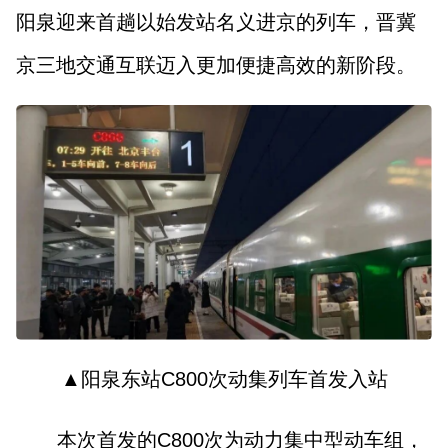
山西市场导报
山西法治报
阳泉迎来首趟以始发站名义进京的列车，晋冀
京三地交通互联迈入更加便捷高效的新阶段。
地方频道
大同
朔州
忻州
吕梁
晋中
阳泉
长治
晋城
临汾
运城
行业频道
▲
阳泉东站C800次动集列车首发入站
教育
法治
三农
本次首发的C800次为动力集中型动车组，