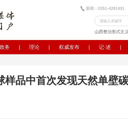
新闻：0351-428149
山西整治形式主
政务
|
理论
|
权威发布
|
记·述
|
球样品中首次发现天然单壁