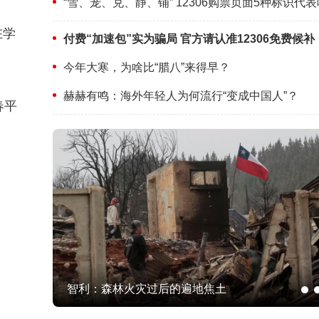
“雪、宠、兑、静、铺” 12306购票页面5种标识代
在学
付费“加速包”实为骗局 官方请认准12306免费候补
今年大寒，为啥比“腊八”来得早？
赫赫有鸣：海外年轻人为何流行“变成中国人”？
春平
智利：森林火灾过后的遍地焦土