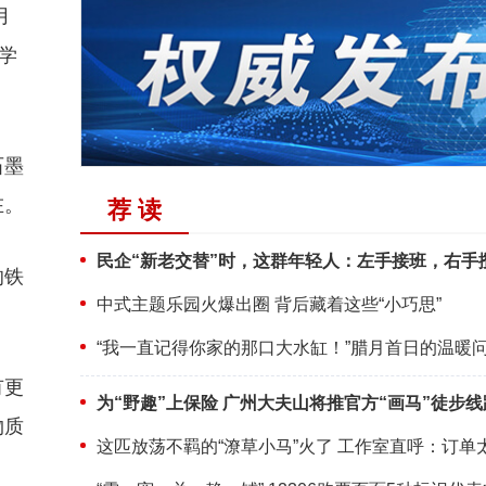
月
学
石墨
在。
荐 读
民企“新老交替”时，这群年轻人：左手接班，右手
的铁
中式主题乐园火爆出圈 背后藏着这些“小巧思”
“我一直记得你家的那口大水缸！”腊月首日的温暖
有更
为“野趣”上保险 广州大夫山将推官方“画马”徒步线
物质