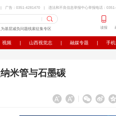
1 | 广告：0351-4281470 | 违法和不良信息举报中心举报电话：0351-4
读报
义为基层减负问题线索征集专区
视频
|
山西视觉志
|
融媒专题
|
手机
碳纳米管与石墨碳