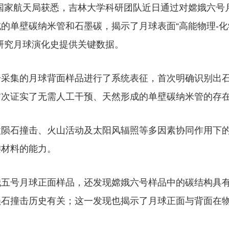
从国家航天局获悉，吉林大学科研团队近日通过对嫦娥六号
的单壁碳纳米管和石墨碳，揭示了月球表面“高能物理-化
研究月球演化史提供关键数据。
号采集的月球背面样品进行了系统表征，首次明确识别出
首次证实了无需人工干预、天然形成的单壁碳纳米管的存
微陨石撞击、火山活动及太阳风辐照等多因素协同作用下
键材料的能力。
娥五号月球正面样品，还发现嫦娥六号样品中的碳结构具
陨石撞击历史有关；这一发现也揭示了月球正面与背面在