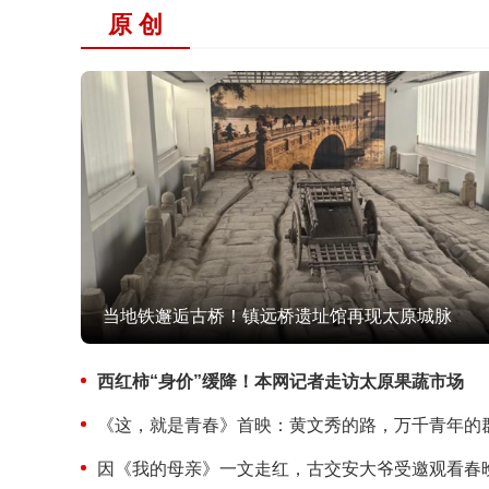
原 创
当地铁邂逅古桥！镇远桥遗址馆再现太原城脉
西红柿“身价”缓降！本网记者走访太原果蔬市场
《这，就是青春》首映：黄文秀的路，万千青年的
因《我的母亲》一文走红，古交安大爷受邀观看春