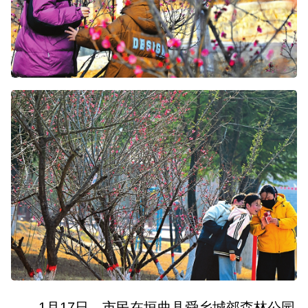
山西市场导报
山西法治报
地方频道
大同
朔州
忻州
吕梁
晋中
阳泉
长治
晋城
临汾
运城
行业频道
教育
法治
三农
1月17日，市民在垣曲县舜乡城郊森林公园