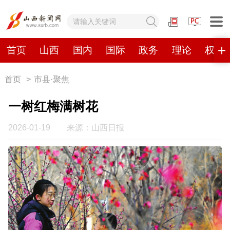
网站地图
首页
山西
国内
国际
政务
理论
权威
首页
>
市县·聚焦
首页
山西
国内
国际
一树红梅满树花
政务
理论
权威发布
原创
2026-01-19
来源：山西日报
视频
山西视觉志
手机报
数字报刊
山西日报
山西晚报
山西经济日报
山西农民报