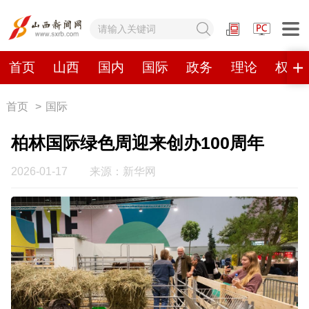
网站地图
首页
山西
国内
国际
政务
理论
权威
首页
>
国际
首页
山西
国内
国际
柏林国际绿色周迎来创办100周年
政务
理论
权威发布
原创
2026-01-17
来源：新华网
视频
山西视觉志
手机报
数字报刊
山西日报
山西晚报
山西经济日报
山西农民报