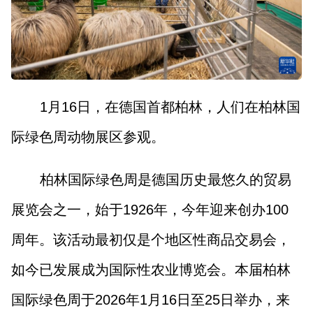
山西市场导报
山西法治报
地方频道
1月16日，在德国首都柏林，人们在柏林国
大同
朔州
忻州
吕梁
际绿色周动物展区参观。
晋中
阳泉
长治
晋城
柏林国际绿色周是德国历史最悠久的贸易
临汾
运城
展览会之一，始于1926年，今年迎来创办100
周年。该活动最初仅是个地区性商品交易会，
行业频道
如今已发展成为国际性农业博览会。本届柏林
教育
法治
三农
国际绿色周于2026年1月16日至25日举办，来