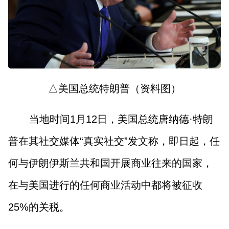
山西市场导报
山西法治报
地方频道
大同
朔州
忻州
吕梁
△美国总统特朗普（资料图）
晋中
阳泉
长治
晋城
当地时间1月12日，美国总统唐纳德·特朗
临汾
运城
普在其社交媒体“真实社交”发文称，即日起，任
何与伊朗伊斯兰共和国开展商业往来的国家，
行业频道
在与美国进行的任何商业活动中都将被征收
教育
法治
三农
25%的关税。