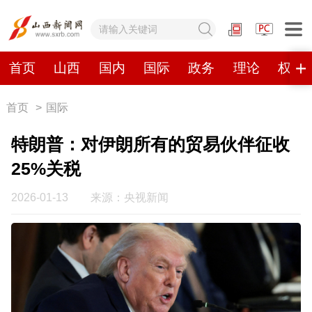
网站地图
首页
山西
国内
国际
政务
理论
权威
首页
>
国际
首页
山西
国内
国际
特朗普：对伊朗所有的贸易伙伴征收
政务
理论
权威发布
原创
25%关税
视频
山西视觉志
手机报
2026-01-13
来源：央视新闻
数字报刊
山西日报
山西晚报
山西经济日报
山西农民报