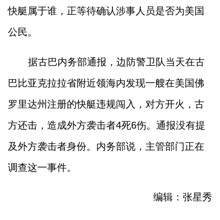
山西市场导报
山西法治报
快艇属于谁，正等待确认涉事人员是否为美国
公民。
地方频道
据古巴内务部通报，边防警卫队当天在古
大同
朔州
忻州
吕梁
巴比亚克拉拉省附近领海内发现一艘在美国佛
晋中
阳泉
长治
晋城
罗里达州注册的快艇违规闯入，对方开火，古
方还击，造成外方袭击者4死6伤。通报没有提
临汾
运城
及外方袭击者身份。内务部说，主管部门正在
调查这一事件。
行业频道
教育
法治
三农
编辑：张星秀