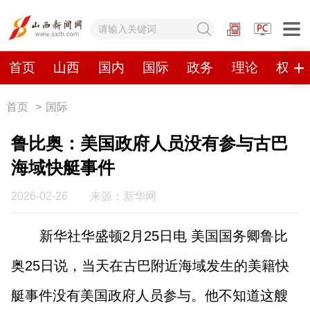
网站地图
首页
山西
国内
国际
政务
理论
权威
首页
>
国际
首页
山西
国内
国际
鲁比奥：美国政府人员没有参与古巴
政务
理论
权威发布
原创
海域快艇事件
视频
山西视觉志
手机报
2026-02-26
来源：新华网
新华社华盛顿2月25日电 美国国务卿鲁比
数字报刊
奥25日说，当天在古巴附近海域发生的美籍快
山西日报
山西晚报
山西经济日报
山西农民报
艇事件没有美国政府人员参与。他不知道这艘