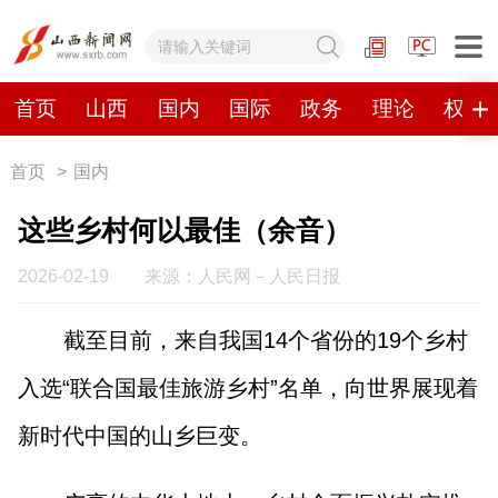
网站地图
首页
山西
国内
国际
政务
理论
权威
首页
>
国内
首页
山西
国内
国际
这些乡村何以最佳（余音）
政务
理论
权威发布
原创
2026-02-19
来源：人民网－人民日报
视频
山西视觉志
手机报
截至目前，来自我国14个省份的19个乡村
入选“联合国最佳旅游乡村”名单，向世界展现着
数字报刊
新时代中国的山乡巨变。
山西日报
山西晚报
山西经济日报
山西农民报