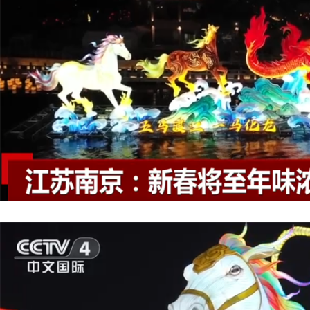
山西博物院藏西周玉马“跃”上斐济邮票