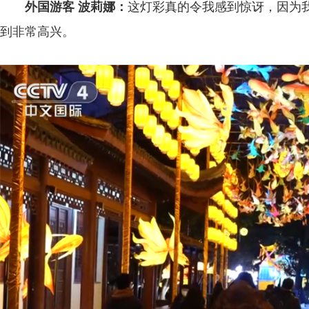
外国游客 波莉娜：
这灯彩真的令我感到惊讶，因为
到非常高兴。