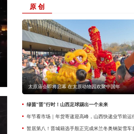
原 创
太原庙会即将启幕 在太原动物园欢聚中国年
绿茵“晋”行时！山西足球踢出一个未来
年节看市场｜年货寄递迎高峰，山西快递业节前运
暂居第八！晋城籍选手殷正完成米兰冬奥钢架雪车