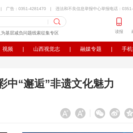
1 | 广告：0351-4281470 | 违法和不良信息举报中心举报电话：0351-4
读报
义为基层减负问题线索征集专区
视频
|
山西视觉志
|
融媒专题
|
手机
彩中“邂逅”非遗文化魅力