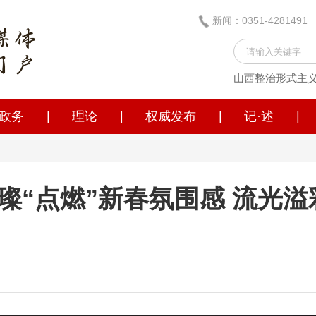
新闻：0351-428149
山西整治形式主
政务
|
理论
|
权威发布
|
记·述
|
璨“点燃”新春氛围感 流光溢