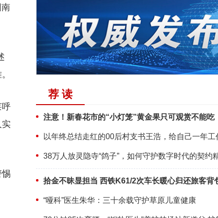
国南
述
难。
荐 读
莱呼
注意！新春花市的“小灯笼”黄金果只可观赏不能吃
人实
38万人放灵隐寺“鸽子”，如何守护数字时代的契约
警惕
拾金不昧显担当 西铁K61/2次车长暖心归还旅客背
“哑科”医生朱华：三十余载守护草原儿童健康