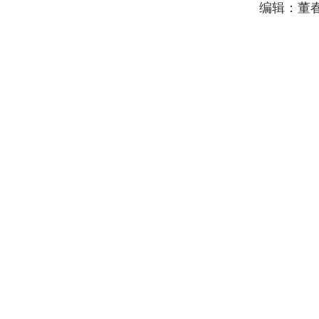
编辑：董
斯里兰卡庆祝独立日