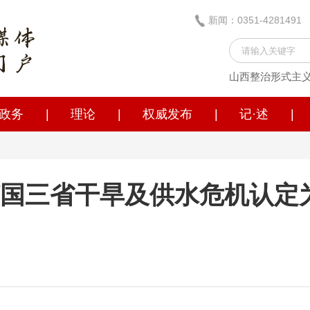
新闻：0351-428149
山西整治形式主
政务
|
理论
|
权威发布
|
记·述
|
国三省干旱及供水危机认定为