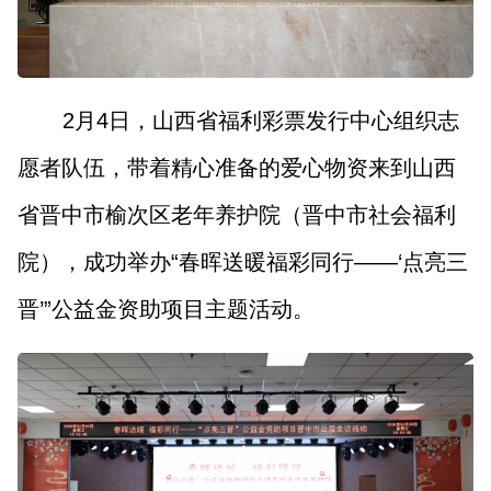
山西市场导报
山西法治报
地方频道
2月4日，山西省福利彩票发行中心组织志
愿者队伍，带着精心准备的爱心物资来到山西
大同
朔州
忻州
吕梁
省晋中市榆次区老年养护院（晋中市社会福利
晋中
阳泉
长治
晋城
院），成功举办“春晖送暖福彩同行——‘点亮三
临汾
运城
晋’”公益金资助项目主题活动。
行业频道
教育
法治
三农