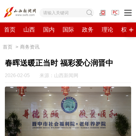
网站地图
首页
山西
国内
国际
政务
理论
权威
首页
>
商务资讯
首页
山西
国内
国际
春晖送暖正当时 福彩爱心润晋中
政务
理论
权威发布
原创
2026-02-05
来源：山西新闻网
视频
山西视觉志
手机报
数字报刊
山西日报
山西晚报
山西经济日报
山西农民报