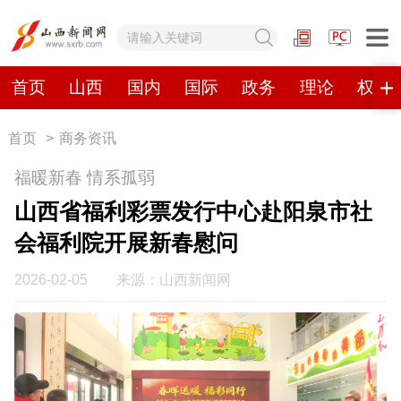
网站地图
首页
山西
国内
国际
政务
理论
权威
首页
>
商务资讯
首页
山西
国内
国际
福暖新春 情系孤弱
政务
理论
权威发布
原创
山西省福利彩票发行中心赴阳泉市社
会福利院开展新春慰问
视频
山西视觉志
手机报
2026-02-05
来源：山西新闻网
数字报刊
山西日报
山西晚报
山西经济日报
山西农民报