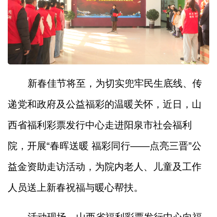
山西市场导报
山西法治报
地方频道
大同
朔州
忻州
吕梁
新春佳节将至，为切实兜牢民生底线、传
晋中
阳泉
长治
晋城
递党和政府及公益福彩的温暖关怀，近日，山
西省福利彩票发行中心走进阳泉市社会福利
临汾
运城
院，开展“春晖送暖 福彩同行——点亮三晋”公
益金资助走访活动，为院内老人、儿童及工作
行业频道
人员送上新春祝福与暖心帮扶。
教育
法治
三农