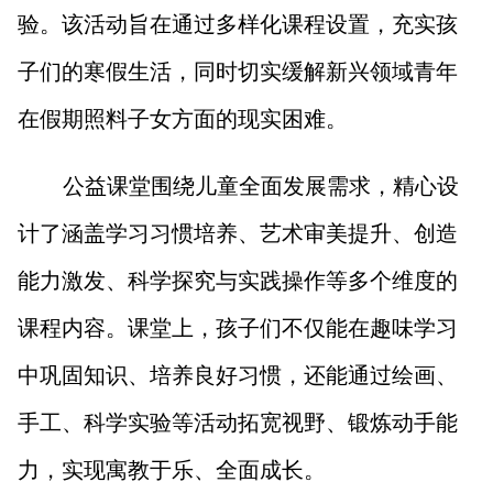
山西市场导报
山西法治报
验。该活动旨在通过多样化课程设置，充实孩
子们的寒假生活，同时切实缓解新兴领域青年
地方频道
在假期照料子女方面的现实困难。
大同
朔州
忻州
吕梁
公益课堂围绕儿童全面发展需求，精心设
晋中
阳泉
长治
晋城
计了涵盖学习习惯培养、艺术审美提升、创造
能力激发、科学探究与实践操作等多个维度的
临汾
运城
课程内容。课堂上，孩子们不仅能在趣味学习
中巩固知识、培养良好习惯，还能通过绘画、
行业频道
手工、科学实验等活动拓宽视野、锻炼动手能
教育
法治
三农
力，实现寓教于乐、全面成长。