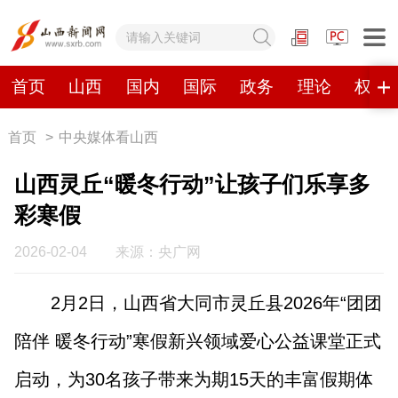
网站地图
首页
山西
国内
国际
政务
理论
权威
首页
>
中央媒体看山西
首页
山西
国内
国际
山西灵丘“暖冬行动”让孩子们乐享多
政务
理论
权威发布
原创
彩寒假
视频
山西视觉志
手机报
2026-02-04
来源：央广网
2月2日，山西省大同市灵丘县2026年“团团
数字报刊
陪伴 暖冬行动”寒假新兴领域爱心公益课堂正式
山西日报
山西晚报
山西经济日报
山西农民报
启动，为30名孩子带来为期15天的丰富假期体