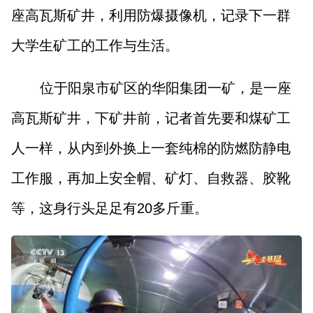
山西市场导报
山西法治报
座高瓦斯矿井，利用防爆摄像机，记录下一群
大学生矿工的工作与生活。
地方频道
位于阳泉市矿区的华阳集团一矿，是一座
大同
朔州
忻州
吕梁
高瓦斯矿井，下矿井前，记者首先要和煤矿工
晋中
阳泉
长治
晋城
人一样，从内到外换上一套纯棉的防燃防静电
工作服，再加上安全帽、矿灯、自救器、胶靴
临汾
运城
等，这身行头足足有20多斤重。
行业频道
教育
法治
三农