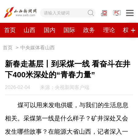
网站地图
首页
山西
国内
国际
政务
理论
权威
首页
>
中央媒体看山西
首页
山西
国内
国际
新春走基层丨到采煤一线 看奋斗在井
政务
理论
权威发布
原创
下400米深处的“青春力量”
视频
山西视觉志
手机报
2026-02-04
来源：央视新闻客户端
煤可以用来发电供暖，与我们的生活息息
数字报刊
相关。采煤第一线是什么样子？矿井深处又会
山西日报
山西晚报
山西经济日报
山西农民报
发生哪些故事？在能源大省山西，记者深入一