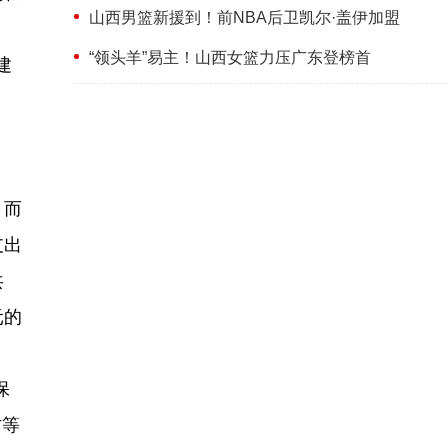
山西男篮新援到！前NBA后卫凯尔·盖伊加盟
、
“领头羊”易主！山西女篮力压广东登榜首
建
，而
支出
共
元的
保
古等