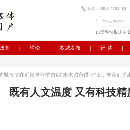
新闻：0351-428149
山西整治形式主
政务
|
理论
|
权威发布
|
记·述
|
的城市？在近日举行的首期“未来城市讲坛”上，专家们提
既有人文温度 又有科技精