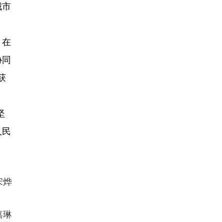
城市
。在
协同
获
坚
人民
烨
嘉琳