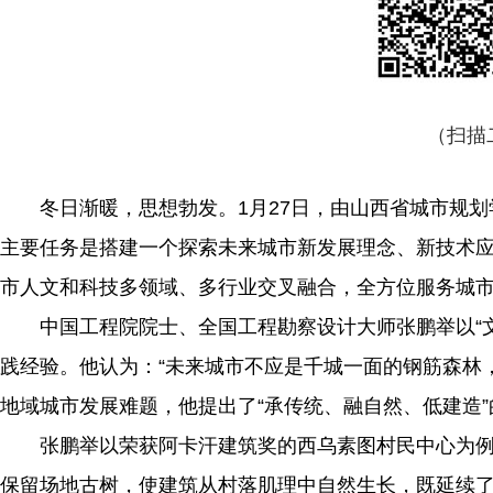
（扫描
冬日渐暖，思想勃发。1月27日，由山西省城市规划学
主要任务是搭建一个探索未来城市新发展理念、新技术
市人文和科技多领域、多行业交叉融合，全方位服务城
中国工程院院士、全国工程勘察设计大师张鹏举以“文
舞乐书画展晚晴 老有所学绽芳华
践经验。他认为：“未来城市不应是千城一面的钢筋森林
地域城市发展难题，他提出了“承传统、融自然、低建造
张鹏举以荣获阿卡汗建筑奖的西乌素图村民中心为例
保留场地古树，使建筑从村落肌理中自然生长，既延续