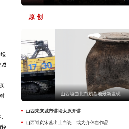
原 创
讲坛
进城
实
山西垣曲北白鹅墓地最新发现
对
山西未来城市讲坛太原开讲
体、
山西岢岚宋墓出土白瓷，或为介休窑作品
的轻