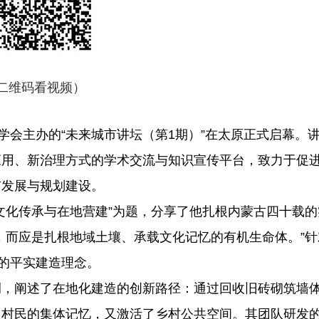
二维码看视频）
会主办的“未来城市讲坛（第1期）”在太原正式启幕。
应用、新治理方式的学术交流与知识宣传平台，致力于促
市发展与规划建设。
化传承与在地营建”为题，分享了他扎根内蒙古四十载的
山西2025年原煤总产量超13亿吨
，而应是扎根地域土壤、承载文化记忆的有机生命体。”针
”的平实建造理念。
，阐述了在地化建造的创新路径：通过回收旧砖砌筑墙
了村民的集体记忆，又激活了乡村公共空间。其团队研发