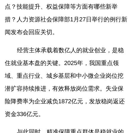
山西市场导报
山西法治报
点？技能提升、权益保障等方面有哪些新举
措？人力资源社会保障部1月27日举行的例行新
地方频道
闻发布会回应关切。
大同
朔州
忻州
吕梁
经营主体承载着数亿人的就业创业，是稳
晋中
阳泉
长治
晋城
住就业基本盘的关键。2025年，我国重点领
域、重点行业、城乡基层和中小微企业岗位挖
临汾
运城
潜扩容持续推进，有效释放岗位需求。失业保
险降费率为企业减负1872亿元，发放稳岗返还
行业频道
资金336亿元。
教育
法治
三农
与此同时，精准保障重点群体是稳就业的