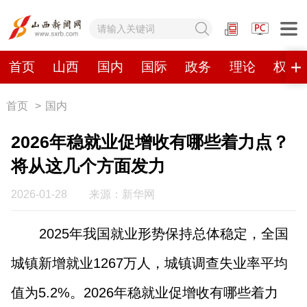
网站地图
首页
山西
国内
国际
政务
理论
权威
首页
>
国内
首页
山西
国内
国际
2026年稳就业促增收有哪些着力点？
政务
理论
权威发布
原创
将从这几个方面发力
视频
山西视觉志
手机报
2026-01-28
来源：新华网
2025年我国就业形势保持总体稳定，全国
数字报刊
城镇新增就业1267万人，城镇调查失业率平均
山西日报
山西晚报
山西经济日报
山西农民报
值为5.2%。2026年稳就业促增收有哪些着力