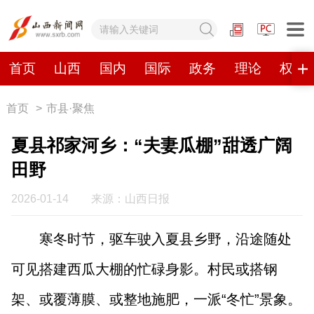
网站地图
首页
山西
国内
国际
政务
理论
权威
首页
>
市县·聚焦
首页
山西
国内
国际
夏县祁家河乡：“夫妻瓜棚”甜透广阔
政务
理论
权威发布
原创
田野
视频
山西视觉志
手机报
2026-01-14
来源：山西日报
寒冬时节，驱车驶入夏县乡野，沿途随处
数字报刊
可见搭建西瓜大棚的忙碌身影。村民或搭钢
山西日报
山西晚报
山西经济日报
山西农民报
架、或覆薄膜、或整地施肥，一派“冬忙”景象。