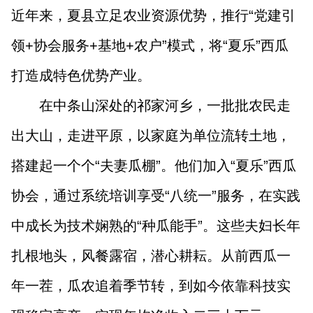
山西市场导报
山西法治报
近年来，夏县立足农业资源优势，推行“党建引
领+协会服务+基地+农户”模式，将“夏乐”西瓜
地方频道
打造成特色优势产业。
在中条山深处的祁家河乡，一批批农民走
大同
朔州
忻州
吕梁
出大山，走进平原，以家庭为单位流转土地，
晋中
阳泉
长治
晋城
搭建起一个个“夫妻瓜棚”。他们加入“夏乐”西瓜
临汾
运城
协会，通过系统培训享受“八统一”服务，在实践
中成长为技术娴熟的“种瓜能手”。这些夫妇长年
行业频道
扎根地头，风餐露宿，潜心耕耘。从前西瓜一
教育
法治
三农
年一茬，瓜农追着季节转，到如今依靠科技实