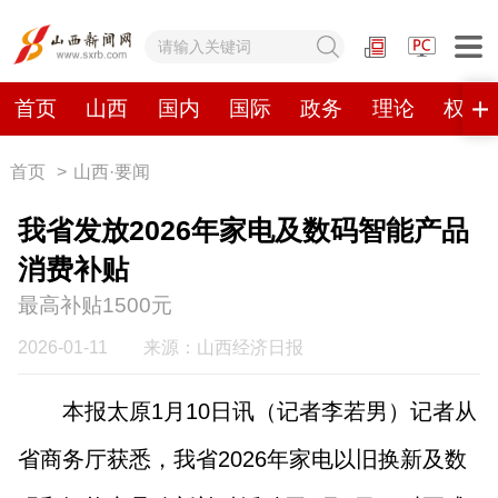
网站地图
首页
山西
国内
国际
政务
理论
权威
首页
>
山西·要闻
首页
山西
国内
国际
我省发放2026年家电及数码智能产品
政务
理论
权威发布
原创
消费补贴
最高补贴1500元
视频
山西视觉志
手机报
2026-01-11
来源：山西经济日报
数字报刊
本报太原1月10日讯（记者李若男）记者从
省商务厅获悉，我省2026年家电以旧换新及数
山西日报
山西晚报
山西经济日报
山西农民报