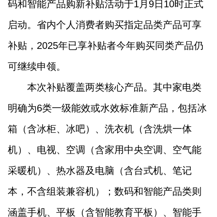
码和智能产品购新补贴活动于1月9日10时正式
山西市场导报
山西法治报
启动。省内个人消费者购买指定品类产品可享
补贴，2025年已享补贴者今年购买同类产品仍
地方频道
可继续申领。
大同
朔州
忻州
吕梁
本次补贴覆盖两类核心产品。其中家电类
晋中
阳泉
长治
晋城
明确为6类一级能效或水效标准新产品，包括冰
临汾
运城
箱（含冰柜、冰吧）、洗衣机（含洗烘一体
机）、电视、空调（含家用中央空调、空气能
行业频道
采暖机）、热水器及电脑（含台式机、笔记
本，不含组装兼容机）；数码和智能产品类则
教育
法治
三农
涵盖手机、平板（含智能教育平板）、智能手