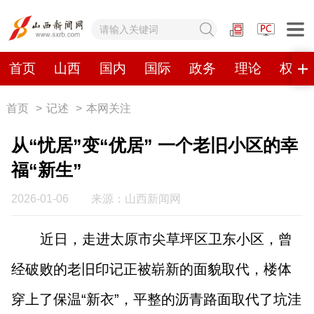
网站地图
首页
山西
国内
国际
政务
理论
权威
首页
>
记述
>
本网关注
首页
山西
国内
国际
从“忧居”变“优居” 一个老旧小区的幸
政务
理论
权威发布
原创
福“新生”
视频
山西视觉志
手机报
2026-01-06
来源：山西新闻网
近日，走进太原市尖草坪区卫东小区，曾
数字报刊
经破败的老旧印记正被崭新的面貌取代，楼体
山西日报
山西晚报
山西经济日报
山西农民报
穿上了保温“新衣”，平整的沥青路面取代了坑洼