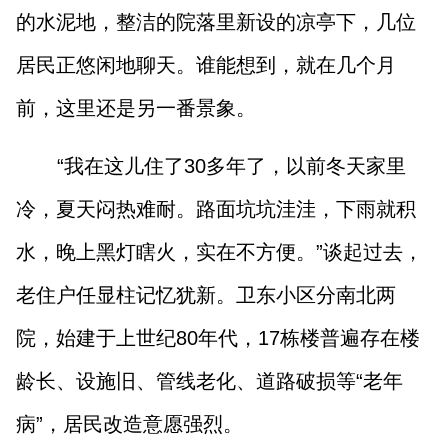
山西市场导报
山西法治报
的水泥地，整洁的院落里新设的凉亭下，几位
居民正悠闲地聊天。谁能想到，就在几个月
地方频道
前，这里还是另一番景象。
大同
朔州
忻州
吕梁
“我在这儿住了30多年了，以前冬天家里
冷，夏天闷热难耐。路面坑坑洼洼，下雨就积
晋中
阳泉
长治
晋城
水，晚上黑灯瞎火，实在不方便。”谈起过去，
临汾
运城
老住户任显柱记忆犹新。卫东小区分南北两
院，始建于上世纪80年代，17栋楼普遍存在楼
行业频道
龄长、设施旧、管线老化、道路破损等“老年
教育
法治
三农
病”，居民改造意愿强烈。