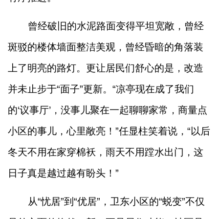
曾经破旧的水泥路面变得平坦宽敞，曾经
斑驳的楼体墙面整洁美观，曾经昏暗的角落装
上了明亮的路灯。更让居民们舒心的是，改造
并未止步于“面子”更新。“凉亭现在成了我们
的‘议事厅’，没事儿聚在一起聊聊家常，商量点
小区的事儿，心里敞亮！”任显柱笑着说，“以后
冬天不用在家穿棉袄，雨天不用蹚水出门，这
日子真是越过越有盼头！”
从“忧居”到“优居”，卫东小区的“蜕变”不仅