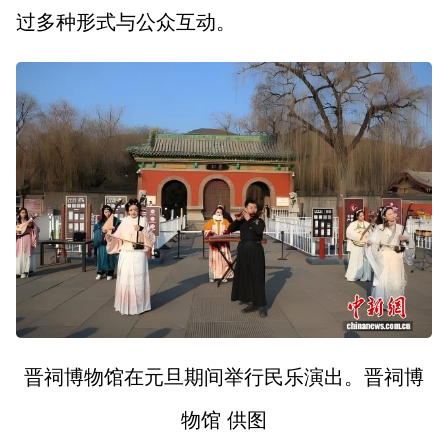
山西市场导报
山西法治报
过多种形式与公众互动。
地方频道
大同
朔州
忻州
吕梁
晋中
阳泉
长治
晋城
临汾
运城
行业频道
晋祠博物馆在元旦期间举行民乐演出。晋祠博
教育
法治
三农
物馆 供图