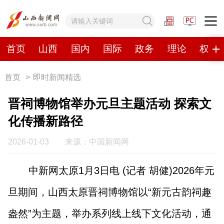
网站地图
首页
山西
国内
国际
政务
理论
权威
首页
>
即时新闻精选
首页
山西
国内
国际
晋祠博物馆举办元旦主题活动 探索文
政务
理论
权威发布
原创
化传播新路径
视频
山西视觉志
手机报
2026-01-03
来源：中国新闻网
中新网太原1月3日电 (记者 胡健)2026年元
数字报刊
旦期间，山西太原晋祠博物馆以“新元古韵祠趣
山西日报
山西晚报
山西经济日报
山西农民报
盎然”为主题，举办系列线上线下文化活动，通