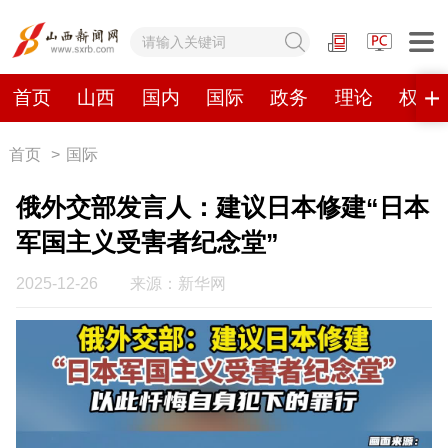
网站地图
首页
山西
国内
国际
政务
理论
权威
首页
>
国际
首页
山西
国内
国际
俄外交部发言人：建议日本修建“日本
政务
理论
权威发布
原创
军国主义受害者纪念堂”
视频
山西视觉志
手机报
2025-12-26
来源：新华网
数字报刊
山西日报
山西晚报
山西经济日报
山西农民报