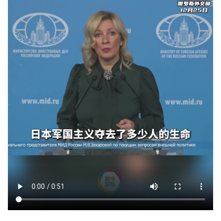
山西市场导报
山西法治报
地方频道
大同
朔州
忻州
吕梁
晋中
阳泉
长治
晋城
临汾
运城
行业频道
教育
法治
三农